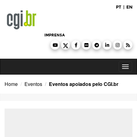
Ir
PT
|
EN
para
o
conteúdo
IMPRENSA
Toggl
naviga
Home
Eventos
Eventos apoiados pelo CGI.br