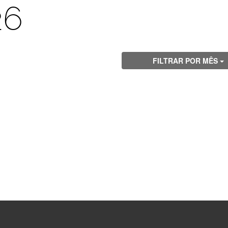
26
FILTRAR POR MÊS
Visite
Visite
Visite
Visite