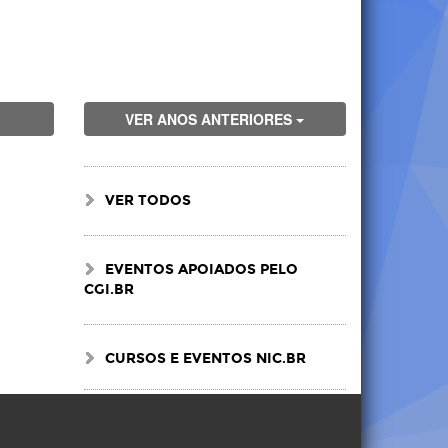
VER ANOS ANTERIORES
VER TODOS
EVENTOS APOIADOS PELO
CGI.BR
CURSOS E EVENTOS NIC.BR
Visite
Visite
Visite