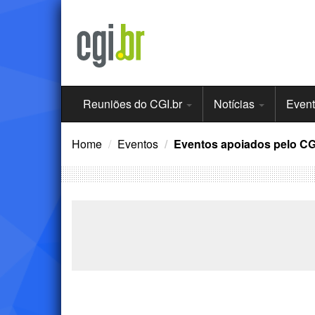
Ir
para
o
conteúdo
Menu
Reuniões do CGI.br
Notícias
Even
Principal
Home
Eventos
Eventos apoiados pelo CG