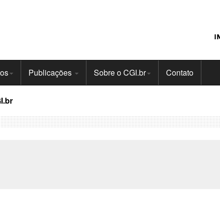
I
tos
Publicações
Sobre o CGI.br
Contato
I.br