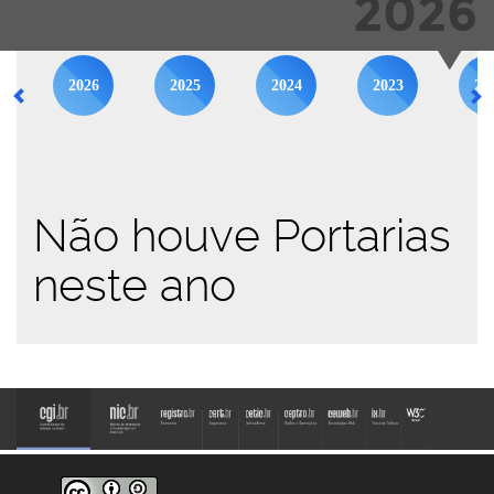
2026
2026
2025
2024
2023
20
Não houve Portarias
neste ano