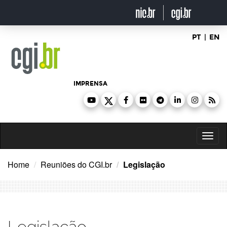
Ir
para
o
conteúdo
PT
|
EN
IMPRENSA
Toggl
naviga
Home
Reuniões do CGI.br
Legislação
Legislação