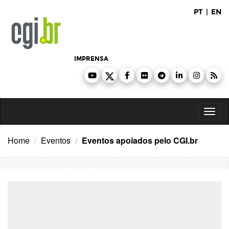
Ir
PT
|
EN
para
o
conteúdo
IMPRENSA
Toggl
naviga
Home
Eventos
Eventos apoiados pelo CGI.br