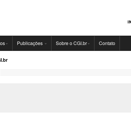
I
tos
Publicações
Sobre o CGI.br
Contato
I.br