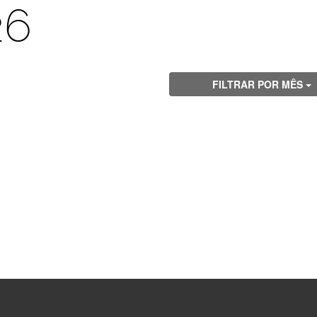
26
FILTRAR POR MÊS
Visite
Visite
Visite
Visite