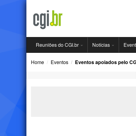
Ir
para
o
conteúdo
Menu
Reuniões do CGI.br
Notícias
Even
Principal
Home
Eventos
Eventos apoiados pelo CG