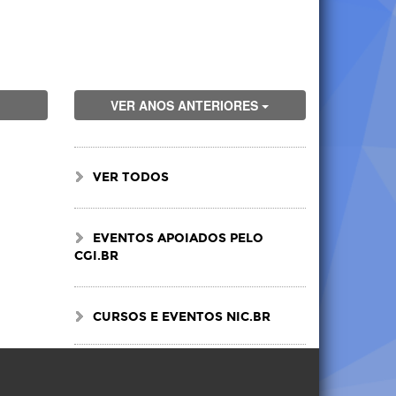
VER ANOS ANTERIORES
VER TODOS
EVENTOS APOIADOS PELO
CGI.BR
CURSOS E EVENTOS NIC.BR
Visite
Visite
Visite