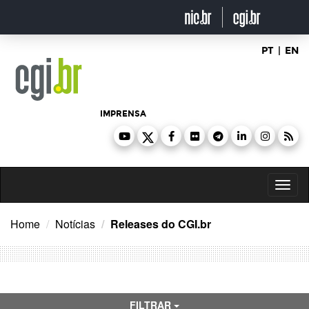
Ir
para
o
conteúdo
PT
|
EN
IMPRENSA
Toggl
naviga
Home
Notícias
Releases do CGI.br
FILTRAR