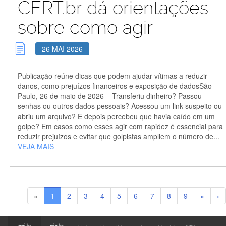
CERT.br dá orientações
sobre como agir
26 MAI 2026
Publicação reúne dicas que podem ajudar vítimas a reduzir
danos, como prejuízos financeiros e exposição de dadosSão
Paulo, 26 de maio de 2026 – Transferiu dinheiro? Passou
senhas ou outros dados pessoais? Acessou um link suspeito ou
abriu um arquivo? E depois percebeu que havia caído em um
golpe? Em casos como esses agir com rapidez é essencial para
reduzir prejuízos e evitar que golpistas ampliem o número de...
VEJA MAIS
«
1
2
3
4
5
6
7
8
9
»
›