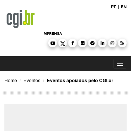
Ir
PT
|
EN
para
o
conteúdo
IMPRENSA
Toggl
naviga
Home
Eventos
Eventos apoiados pelo CGI.br