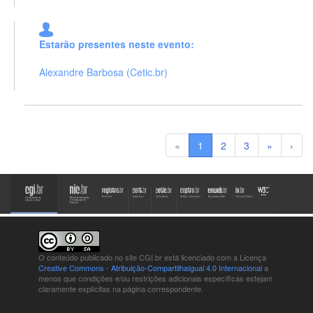
Estarão presentes neste evento:
Alexandre Barbosa (Cetic.br)
«
1
2
3
»
›
O conteúdo publicado no site CGI.br está
licenciado com a Licença
Creative Commons - Atribuição-CompartilhaIgual 4.0 Internacional
a
menos que condições e/ou restrições adicionais específicas estejam
claramente explícitas na página correspondente.