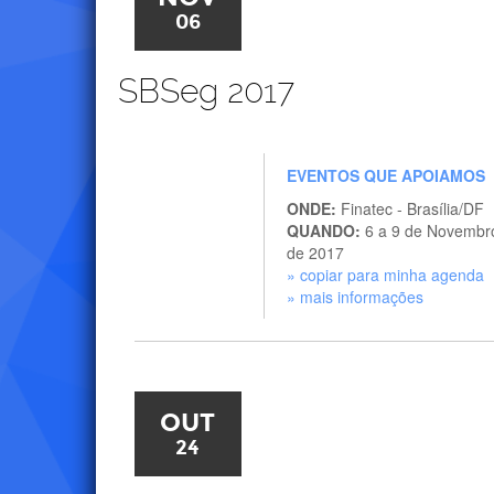
06
SBSeg 2017
EVENTOS QUE APOIAMOS
ONDE:
Finatec - Brasília/DF
QUANDO:
6 a 9 de Novembr
de 2017
» copiar para minha agenda
» mais informações
OUT
24