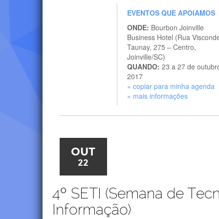
EVENTOS QUE APOIAMOS
ONDE:
Bourbon Joinville
Business Hotel (Rua Viscond
Taunay, 275 – Centro,
Joinville/SC)
QUANDO:
23 a 27 de outubr
2017
» copiar para minha agenda
» mais informações
OUT
22
4º SETI (Semana de Tecn
Informação)