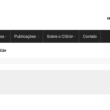
I
tos
Publicações
Sobre o CGI.br
Contato
I.br