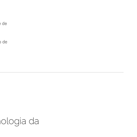
e de
o de
ologia da