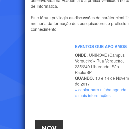
desenvolvida na Academia e a prática verificada no c
de Informática.
Este fórum privilegia as discussões de caráter cientí
melhoria da formação dos pesquisadores e profission
conhecimento.
EVENTOS QUE APOIAMOS
ONDE:
UNINOVE (Campus
Vergueiro)- Rua Vergueiro,
235/249 Liberdade, São
Paulo/SP
QUANDO:
13 e 14 de Novem
de 2017
» copiar para minha agenda
» mais informações
NOV