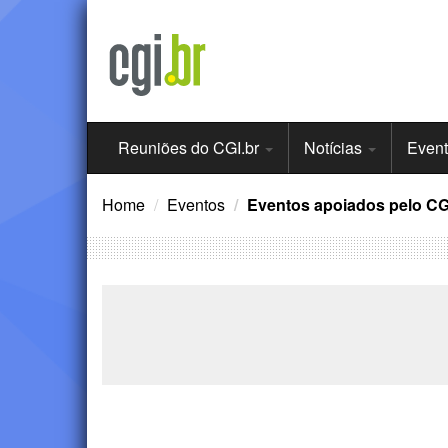
Ir
para
o
conteúdo
Menu
Reuniões do CGI.br
Notícias
Even
Principal
Home
Eventos
Eventos apoiados pelo CG