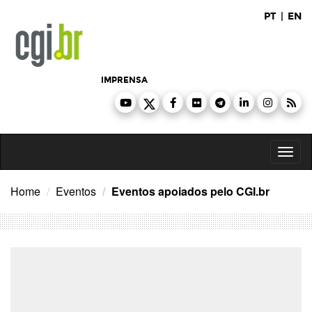
Ir
PT
|
EN
para
o
conteúdo
IMPRENSA
Toggl
naviga
Home
Eventos
Eventos apoiados pelo CGI.br