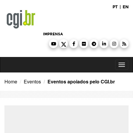
Ir
PT
|
EN
para
o
conteúdo
IMPRENSA
Toggl
naviga
Home
Eventos
Eventos apoiados pelo CGI.br