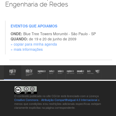
Engenharia de Redes
EVENTOS QUE APOIAMOS
ONDE:
Blue Tree Towers Morumbi - São Paulo - SP
QUANDO:
de 19 e 20 de junho de 2009
» copiar para minha agenda
» mais informações
O conteúdo publicado no site CGI.br está
licenciado com a Licença
Creative Commons - Atribuição-CompartilhaIgual 4.0 Internacional
a
menos que condições e/ou restrições adicionais específicas estejam
claramente explícitas na página correspondente.