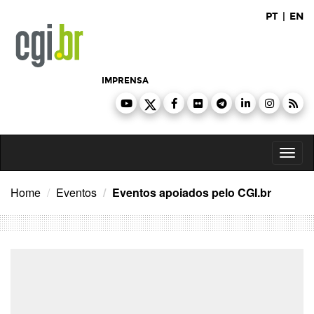
Ir
PT
|
EN
para
o
conteúdo
IMPRENSA
Toggl
naviga
Home
Eventos
Eventos apoiados pelo CGI.br