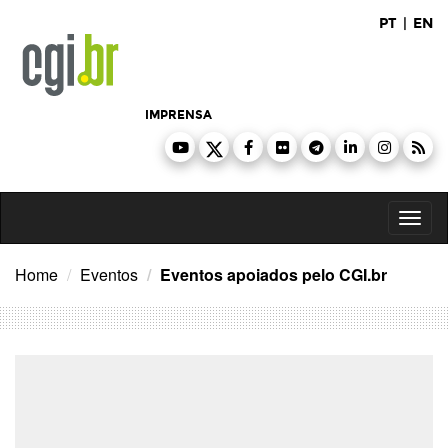
Ir
PT
|
EN
para
o
conteúdo
IMPRENSA
Toggl
naviga
Home
Eventos
Eventos apoiados pelo CGI.br