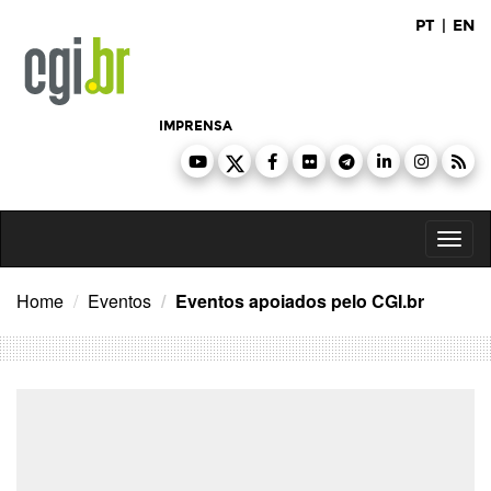
Ir
PT
|
EN
para
o
conteúdo
IMPRENSA
Toggl
naviga
Home
Eventos
Eventos apoiados pelo CGI.br