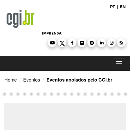
Ir
PT
|
EN
para
o
conteúdo
IMPRENSA
Toggl
naviga
Home
Eventos
Eventos apoiados pelo CGI.br