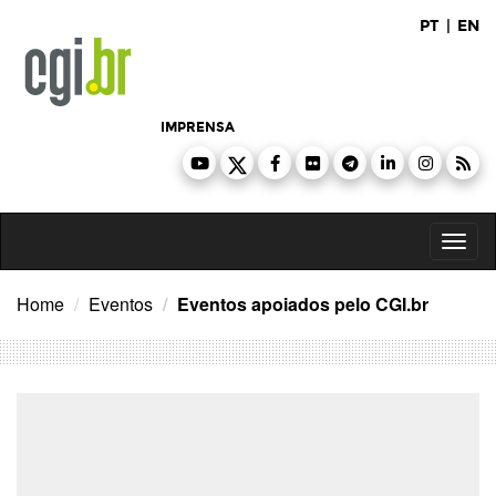
Ir
PT
|
EN
para
o
conteúdo
IMPRENSA
Toggl
naviga
Home
Eventos
Eventos apoiados pelo CGI.br