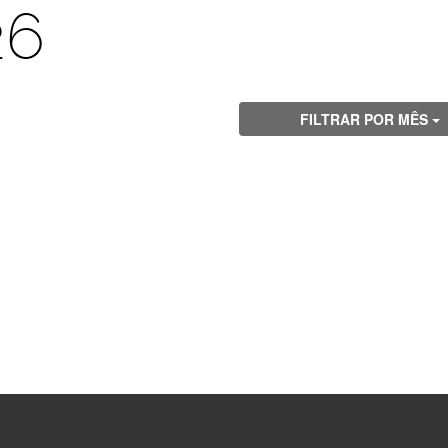
26
FILTRAR POR MÊS
Visite
Visite
Visite
Visite