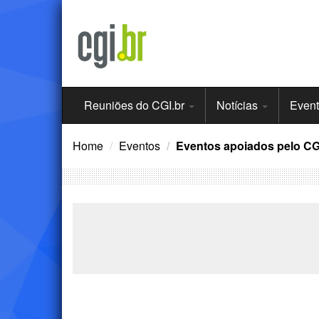
Ir
para
o
conteúdo
Menu
Reuniões do CGI.br
Notícias
Even
Principal
Home
Eventos
Eventos apoiados pelo CG