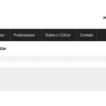
I
tos
Publicações
Sobre o CGI.br
Contato
I.br