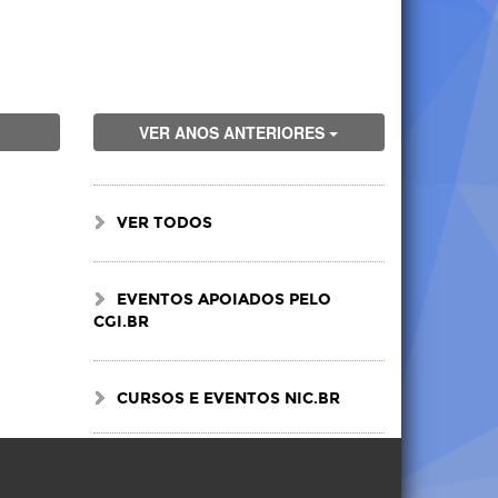
VER ANOS ANTERIORES
VER TODOS
EVENTOS APOIADOS PELO
CGI.BR
CURSOS E EVENTOS NIC.BR
Visite
Visite
Visite