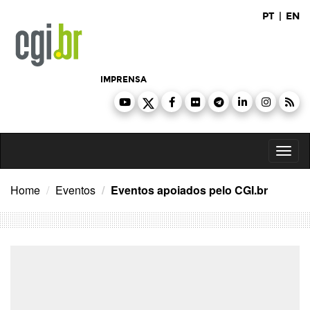
Ir
PT
|
EN
para
o
conteúdo
IMPRENSA
Toggl
naviga
Home
Eventos
Eventos apoiados pelo CGI.br