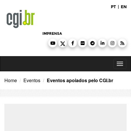
Ir
PT
|
EN
para
o
conteúdo
IMPRENSA
Toggl
naviga
Home
Eventos
Eventos apoiados pelo CGI.br