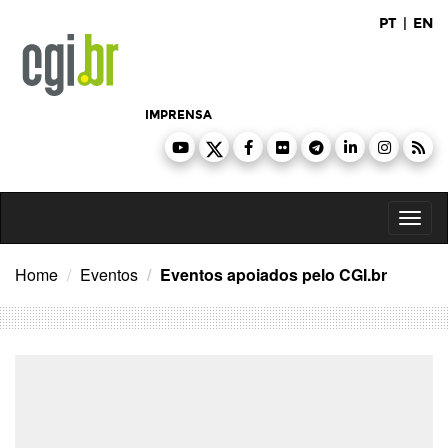
Ir
PT
|
EN
para
o
conteúdo
IMPRENSA
Toggl
naviga
Home
Eventos
Eventos apoiados pelo CGI.br