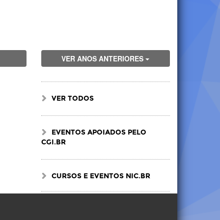
VER ANOS ANTERIORES
VER TODOS
EVENTOS APOIADOS PELO
CGI.BR
CURSOS E EVENTOS NIC.BR
Visite
Visite
Visite