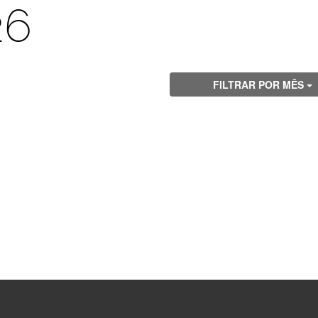
26
FILTRAR POR MÊS
Visite
Visite
Visite
Visite