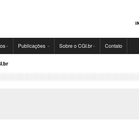
I
tos
Publicações
Sobre o CGI.br
Contato
I.br