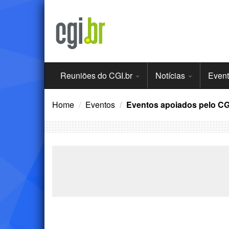
Ir
para
o
conteúdo
Menu
Reuniões do CGI.br
Notícias
Even
Principal
Home
Eventos
Eventos apoiados pelo CG