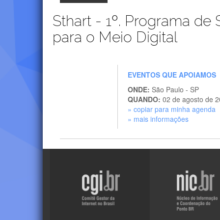
Sthart - 1º. Programa de 
para o Meio Digital
EVENTOS QUE APOIAMOS
ONDE:
São Paulo - SP
QUANDO:
02 de agosto de 
» copiar para minha agenda
» mais informações
Visite
Visite
o
o
site
site
do
do
NIC.br
CGI.br