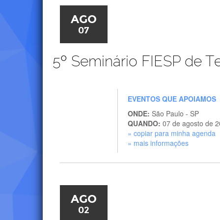
AGO
07
5º Seminário FIESP de 
EVENTOS QUE APOIAMOS
ONDE:
São Paulo - SP
QUANDO:
07 de agosto de 
» copiar para minha agenda
» mais informações
AGO
02