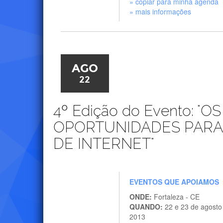
» copiar para minha agenda
» mais informações
AGO
22
4º Edição do Evento: "O
OPORTUNIDADES PARA
DE INTERNET"
EVENTOS QUE APOIAMOS
ONDE:
Fortaleza - CE
QUANDO:
22 e 23 de agosto
2013