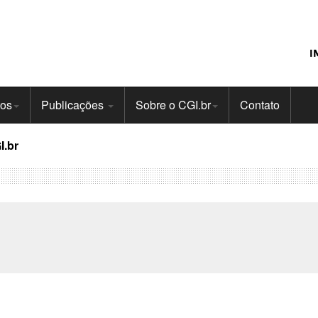
I
tos
Publicações
Sobre o CGI.br
Contato
I.br