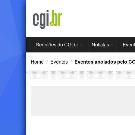
Ir
para
o
conteúdo
Menu
Reuniões do CGI.br
Notícias
Even
Principal
Home
Eventos
Eventos apoiados pelo CG