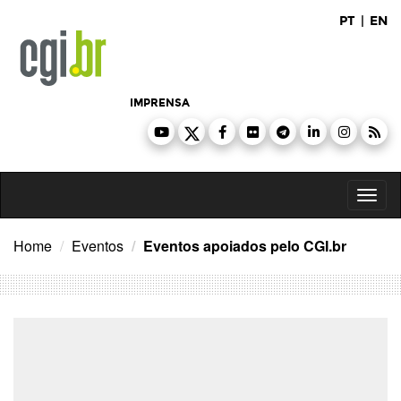
Ir
PT
|
EN
para
o
conteúdo
IMPRENSA
Toggl
naviga
Home
Eventos
Eventos apoiados pelo CGI.br