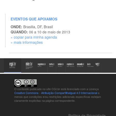
EVENTOS QUE APOIAMOS
ONDE:
Brasilia, DF, Brasil
QUANDO:
06 a 10 de maio de 2013
» copiar para minha agenda
» mais informações
O conteúdo publicado no site CGI.br está
licenciado com a Licença
Creative Commons - Atribuição-CompartilhaIgual 4.0 Internacional
a
menos que condições e/ou restrições adicionais específicas estejam
claramente explícitas na página correspondente.
Política de Privacidade