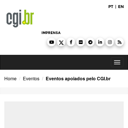
Ir
PT
|
EN
para
o
conteúdo
IMPRENSA
Toggl
naviga
Home
Eventos
Eventos apoiados pelo CGI.br