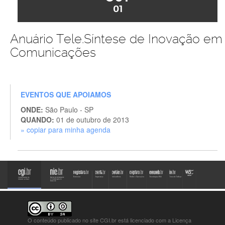
01
Anuário Tele.Síntese de Inovação em
Comunicações
EVENTOS QUE APOIAMOS
ONDE:
São Paulo - SP
QUANDO:
01 de outubro de 2013
» copiar para minha agenda
O conteúdo publicado no site CGI.br está
licenciado com a Licença