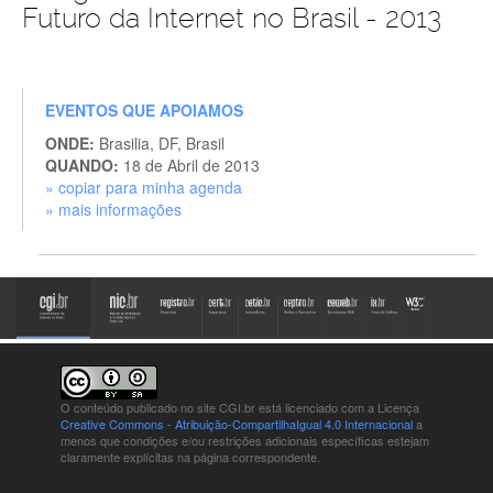
Futuro da Internet no Brasil - 2013
EVENTOS QUE APOIAMOS
ONDE:
Brasilia, DF, Brasil
QUANDO:
18 de Abril de 2013
» copiar para minha agenda
» mais informações
O conteúdo publicado no site CGI.br está
licenciado com a Licença
Creative Commons - Atribuição-CompartilhaIgual 4.0 Internacional
a
menos que condições e/ou restrições adicionais específicas estejam
claramente explícitas na página correspondente.