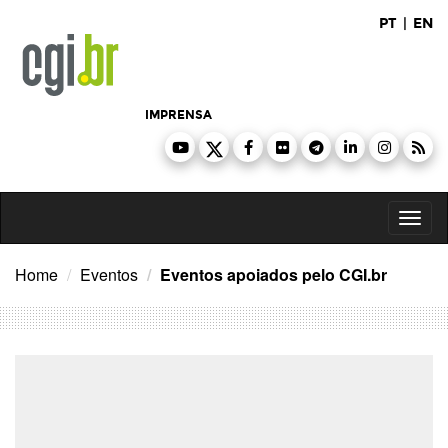
Ir
PT
|
EN
para
o
conteúdo
IMPRENSA
Toggl
naviga
Home
Eventos
Eventos apoiados pelo CGI.br