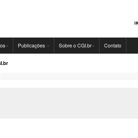
I
tos
Publicações
Sobre o CGI.br
Contato
I.br