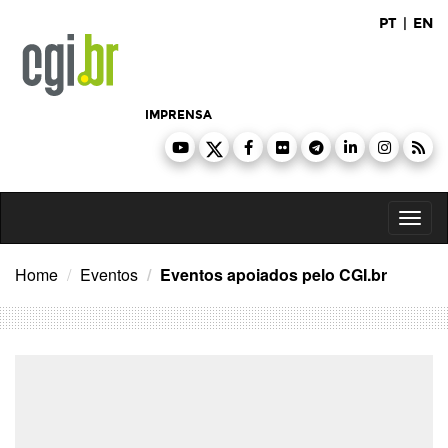
Ir
PT
|
EN
para
o
conteúdo
IMPRENSA
Toggl
naviga
Home
Eventos
Eventos apoiados pelo CGI.br