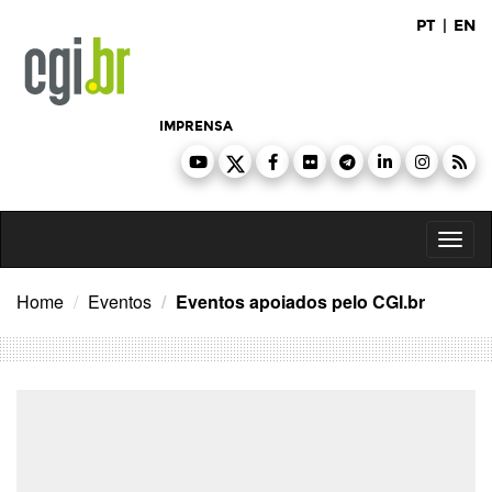
Ir
PT
|
EN
para
o
conteúdo
IMPRENSA
Toggl
naviga
Home
Eventos
Eventos apoiados pelo CGI.br