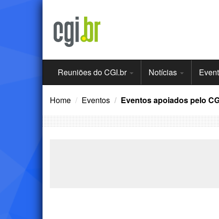
Ir
para
o
conteúdo
Menu
Reuniões do CGI.br
Notícias
Even
Principal
Home
Eventos
Eventos apoiados pelo CG