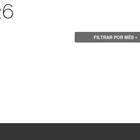
26
FILTRAR POR MÊS
Visite
Visite
Visite
Visite