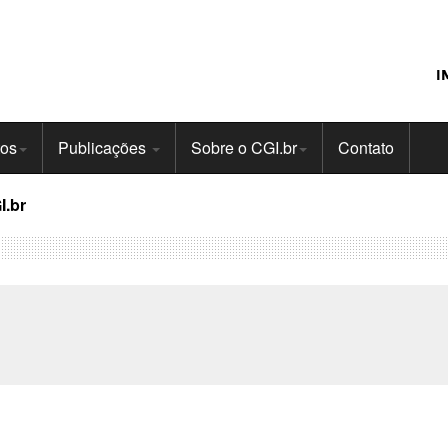
I
tos
Publicações
Sobre o CGI.br
Contato
I.br