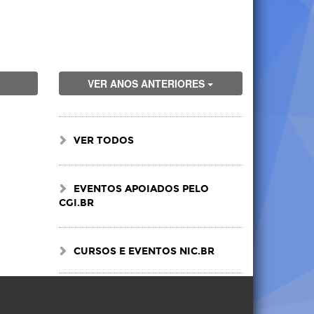
VER ANOS ANTERIORES
VER TODOS
EVENTOS APOIADOS PELO
CGI.BR
CURSOS E EVENTOS NIC.BR
Visite
Visite
Visite