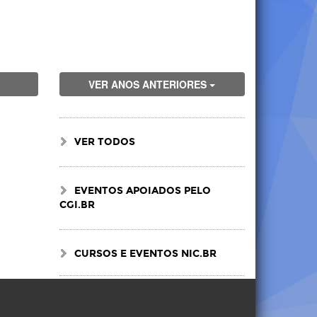
VER ANOS ANTERIORES
VER TODOS
EVENTOS APOIADOS PELO
CGI.BR
CURSOS E EVENTOS NIC.BR
Visite
Visite
Visite