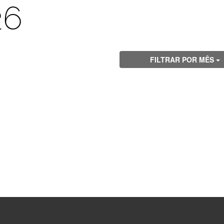
26
FILTRAR POR MÊS
Visite
Visite
Visite
Visite