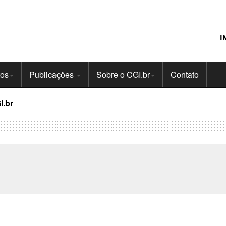
I
tos
Publicações
Sobre o CGI.br
Contato
I.br