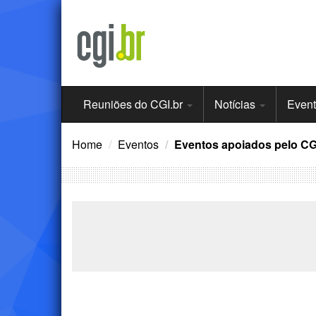
Ir
para
o
conteúdo
Menu
Reuniões do CGI.br
Notícias
Even
Principal
Home
Eventos
Eventos apoiados pelo CG