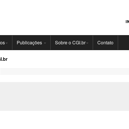
I
tos
Publicações
Sobre o CGI.br
Contato
I.br