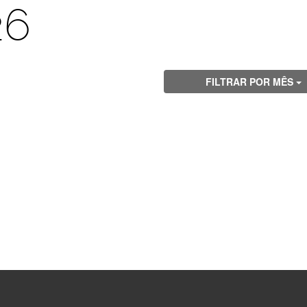
26
FILTRAR POR MÊS
Visite
Visite
Visite
Visite