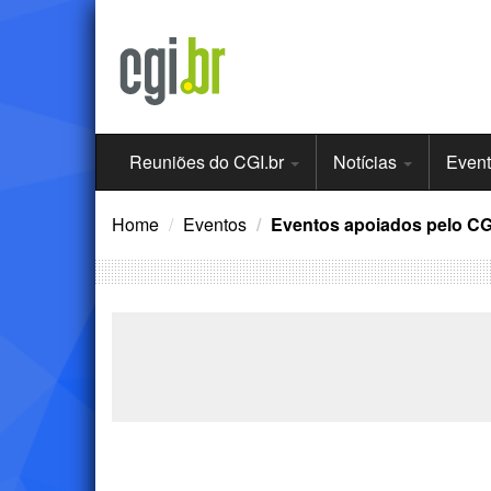
Ir
para
o
conteúdo
Menu
Reuniões do CGI.br
Notícias
Even
Principal
Home
Eventos
Eventos apoiados pelo CG