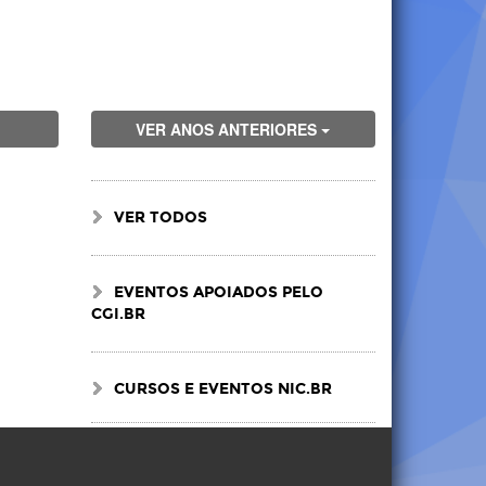
VER ANOS ANTERIORES
VER TODOS
EVENTOS APOIADOS PELO
CGI.BR
CURSOS E EVENTOS NIC.BR
Visite
Visite
Visite