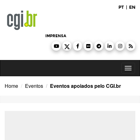
Ir
PT
|
EN
para
o
conteúdo
IMPRENSA
Toggl
naviga
Home
Eventos
Eventos apoiados pelo CGI.br