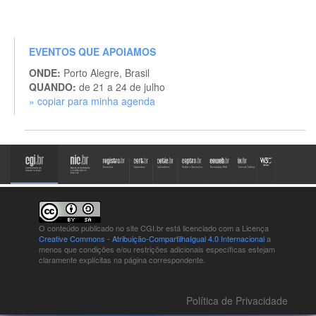
EVENTOS QUE APOIAMOS
ONDE:
Porto Alegre, Brasil
QUANDO:
de 21 a 24 de julho
» copiar para minha agenda
O conteúdo publicado no site CGI.br está
licenciado com a Licença
Creative Commons - Atribuição-CompartilhaIgual 4.0 Internacional
a
menos que condições e/ou restrições adicionais específicas estejam
claramente explícitas na página correspondente.
Política de Privacidade