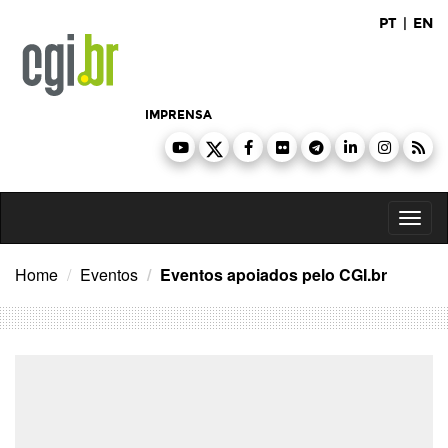
Ir
PT
|
EN
para
o
conteúdo
IMPRENSA
Toggl
naviga
Home
Eventos
Eventos apoiados pelo CGI.br