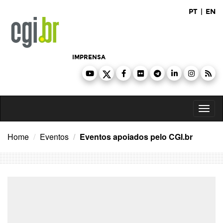
Ir
PT
|
EN
para
o
conteúdo
IMPRENSA
Toggl
naviga
Home
Eventos
Eventos apoiados pelo CGI.br