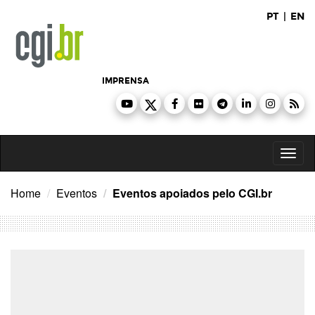
Ir
PT
|
EN
para
o
conteúdo
IMPRENSA
Toggl
naviga
Home
Eventos
Eventos apoiados pelo CGI.br