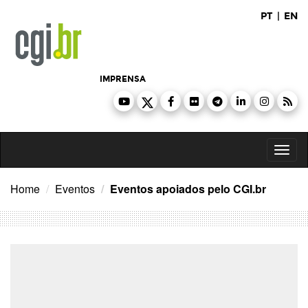
Ir
PT
|
EN
para
o
conteúdo
IMPRENSA
Toggl
naviga
Home
Eventos
Eventos apoiados pelo CGI.br