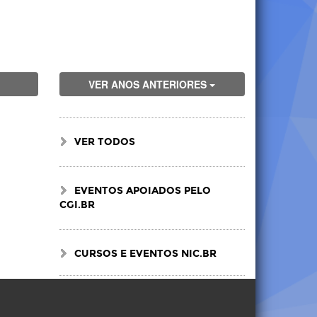
VER ANOS ANTERIORES
VER TODOS
EVENTOS APOIADOS PELO
CGI.BR
CURSOS E EVENTOS NIC.BR
Visite
Visite
Visite