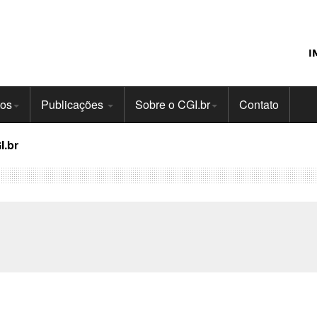
I
tos
Publicações
Sobre o CGI.br
Contato
I.br