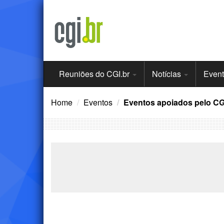
Ir
para
o
conteúdo
Menu
Reuniões do CGI.br
Notícias
Even
Principal
Home
Eventos
Eventos apoiados pelo CG