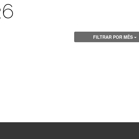
26
FILTRAR POR MÊS
Visite
Visite
Visite
Visite