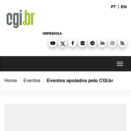
Ir
PT
|
EN
para
o
conteúdo
IMPRENSA
Toggl
naviga
Home
Eventos
Eventos apoiados pelo CGI.br