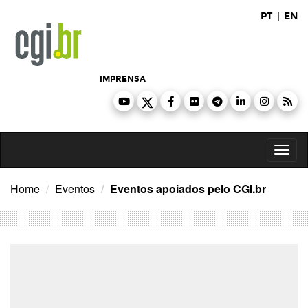
Ir
PT
|
EN
para
o
conteúdo
IMPRENSA
Toggl
naviga
Home
Eventos
Eventos apoiados pelo CGI.br