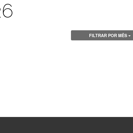
26
FILTRAR POR MÊS
Visite
Visite
Visite
Visite