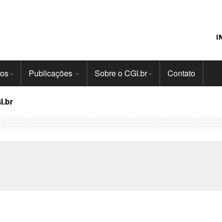
I
tos
Publicações
Sobre o CGI.br
Contato
I.br