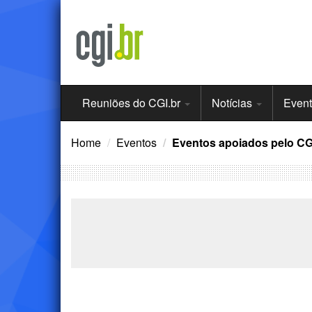
Ir
para
o
conteúdo
Menu
Reuniões do CGI.br
Notícias
Even
Principal
Home
Eventos
Eventos apoiados pelo CG