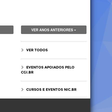
VER ANOS ANTERIORES
VER TODOS
EVENTOS APOIADOS PELO
CGI.BR
CURSOS E EVENTOS NIC.BR
Visite
Visite
Visite