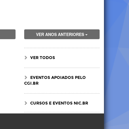
VER ANOS ANTERIORES
VER TODOS
EVENTOS APOIADOS PELO
CGI.BR
CURSOS E EVENTOS NIC.BR
Visite
Visite
Visite