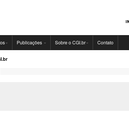
I
tos
Publicações
Sobre o CGI.br
Contato
I.br