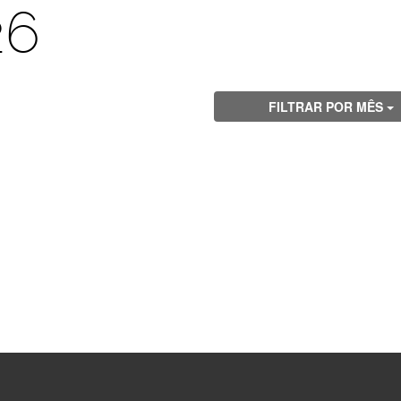
26
FILTRAR POR MÊS
Visite
Visite
Visite
Visite