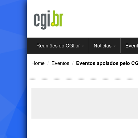
Ir
para
o
conteúdo
Menu
Reuniões do CGI.br
Notícias
Even
Principal
Home
Eventos
Eventos apoiados pelo CG