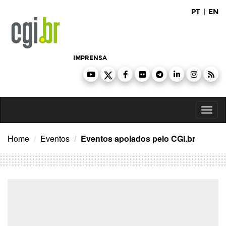
Ir
PT
|
EN
para
o
conteúdo
IMPRENSA
Toggl
naviga
Home
Eventos
Eventos apoiados pelo CGI.br