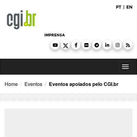
Ir
PT
|
EN
para
o
conteúdo
IMPRENSA
Toggl
naviga
Home
Eventos
Eventos apoiados pelo CGI.br