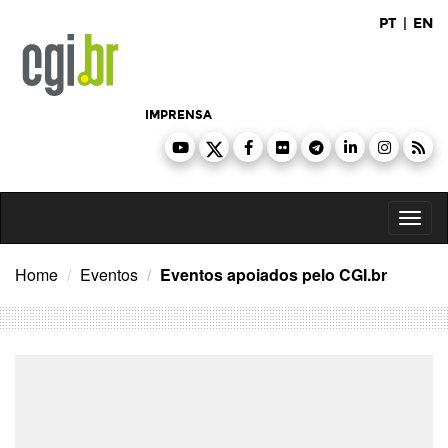
Ir
PT
|
EN
para
o
conteúdo
IMPRENSA
Toggl
naviga
Home
Eventos
Eventos apoiados pelo CGI.br