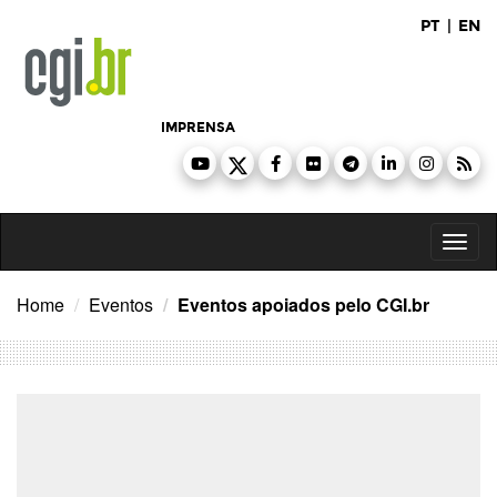
Ir
PT
|
EN
para
o
conteúdo
IMPRENSA
Toggl
naviga
Home
Eventos
Eventos apoiados pelo CGI.br