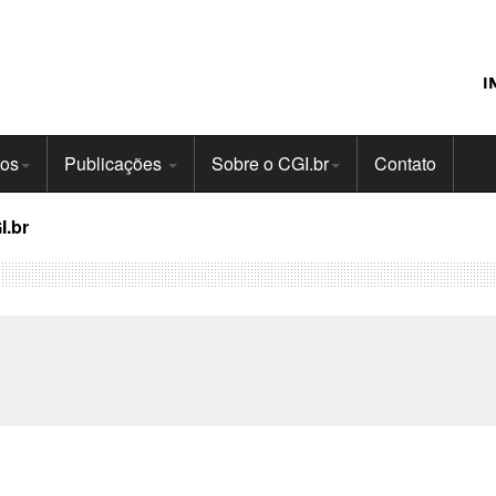
I
tos
Publicações
Sobre o CGI.br
Contato
I.br