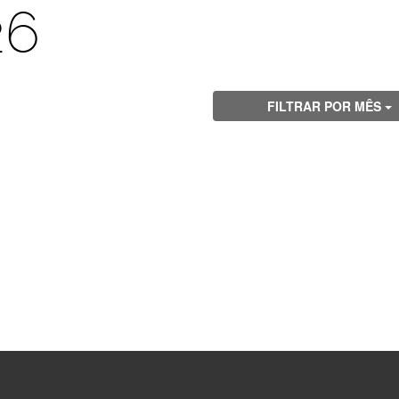
26
FILTRAR POR MÊS
Visite
Visite
Visite
Visite