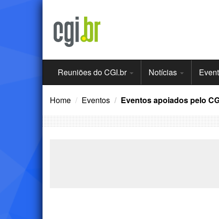
Ir
para
o
conteúdo
Menu
Reuniões do CGI.br
Notícias
Even
Principal
Home
Eventos
Eventos apoiados pelo CG