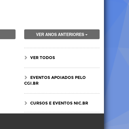
VER ANOS ANTERIORES
VER TODOS
EVENTOS APOIADOS PELO
CGI.BR
CURSOS E EVENTOS NIC.BR
Visite
Visite
Visite