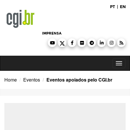
Ir
PT
|
EN
para
o
conteúdo
IMPRENSA
Toggl
naviga
Home
Eventos
Eventos apoiados pelo CGI.br