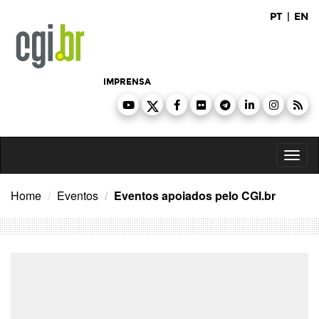
Ir
PT
|
EN
para
o
conteúdo
IMPRENSA
Toggl
naviga
Home
Eventos
Eventos apoiados pelo CGI.br