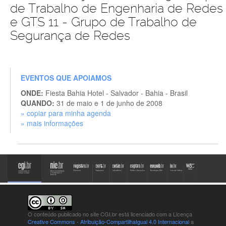
de Trabalho de Engenharia de Redes
e GTS 11 - Grupo de Trabalho de
Segurança de Redes
EVENTOS QUE APOIAMOS
ONDE:
Fiesta Bahia Hotel - Salvador - Bahia - Brasil
QUANDO:
31 de maio e 1 de junho de 2008
» copiar para minha agenda
» mais informações
O conteúdo publicado no site CGI.br está
licenciado com a Licença
Creative Commons - Atribuição-CompartilhaIgual 4.0 Internacional
a