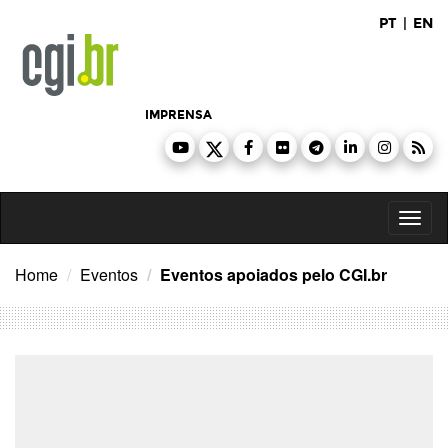
Ir
PT
|
EN
para
o
conteúdo
IMPRENSA
Toggl
naviga
Home
Eventos
Eventos apoiados pelo CGI.br