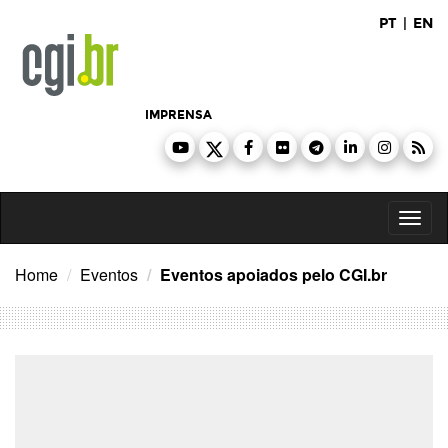
Ir
PT
|
EN
para
o
conteúdo
IMPRENSA
Toggl
naviga
Home
Eventos
Eventos apoiados pelo CGI.br