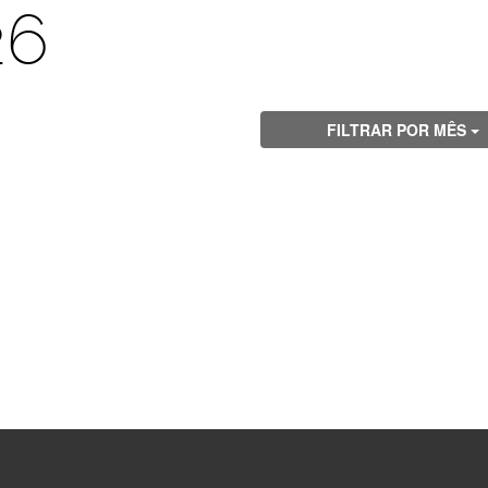
26
FILTRAR POR MÊS
Visite
Visite
Visite
Visite