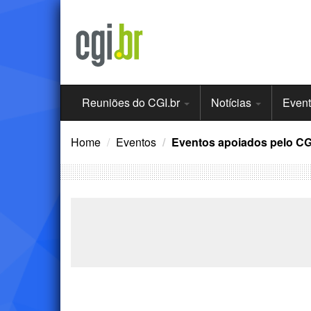
Ir
para
o
conteúdo
Menu
Reuniões do CGI.br
Notícias
Even
Principal
Home
Eventos
Eventos apoiados pelo CG