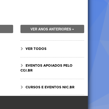
VER ANOS ANTERIORES
VER TODOS
EVENTOS APOIADOS PELO
CGI.BR
CURSOS E EVENTOS NIC.BR
Visite
Visite
Visite