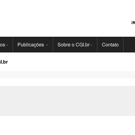
I
tos
Publicações
Sobre o CGI.br
Contato
I.br